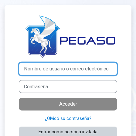
Salta al contenido principal
Entrar a Entren
Nombre de usuario o correo electrónico
Contraseña
Acceder
¿Olvidó su contraseña?
Entrar como persona invitada